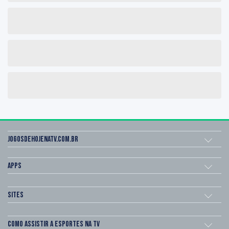
Jogosdehojenatv.com.br
Apps
Sites
Como assistir a esportes na TV