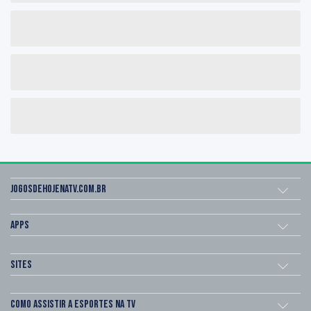
Jogosdehojenatv.com.br
Apps
Sites
Como assistir a esportes na TV