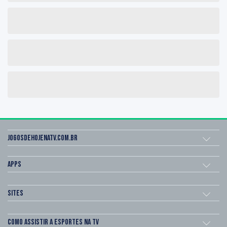
Jogosdehojenatv.com.br
Apps
Sites
Como assistir a esportes na TV