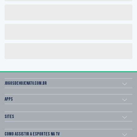
Jogosdehojenatv.com.br
Apps
Sites
Como assistir a esportes na TV