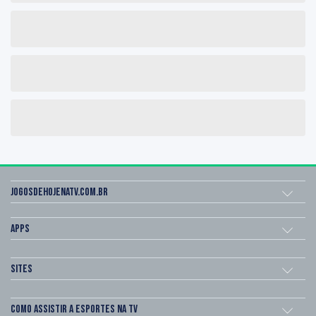
Jogosdehojenatv.com.br
Apps
Sites
Como assistir a esportes na TV