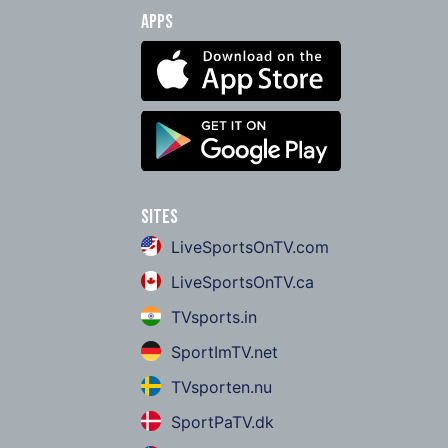
Apps
Sites
LiveSportsOnTV.com
LiveSportsOnTV.ca
TVsports.in
SportImTV.net
TVsporten.nu
SportPaTV.dk