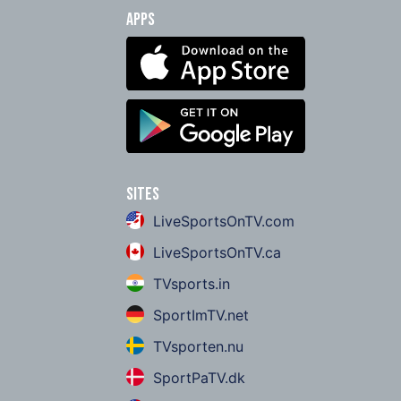
Apps
Sites
LiveSportsOnTV.com
LiveSportsOnTV.ca
TVsports.in
SportImTV.net
TVsporten.nu
SportPaTV.dk