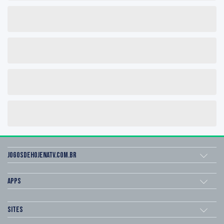
Jogosdehojenatv.com.br
Apps
Sites