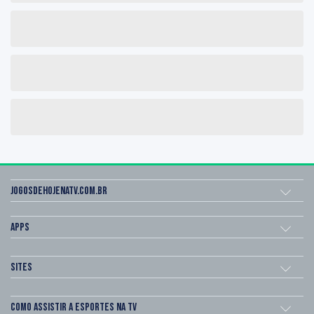
Jogosdehojenatv.com.br
Apps
Sites
Como assistir a esportes na TV