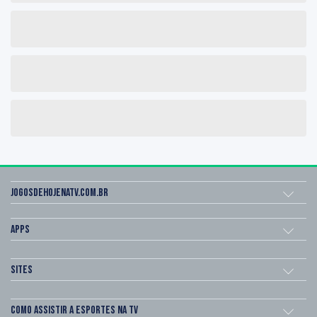
Jogosdehojenatv.com.br
Apps
Sites
Como assistir a esportes na TV