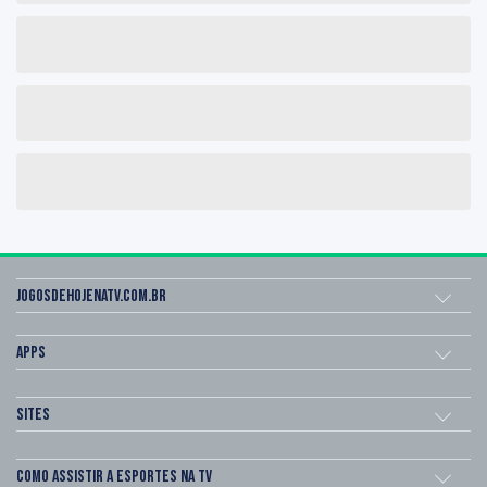
Jogosdehojenatv.com.br
Apps
Sites
Como assistir a esportes na TV