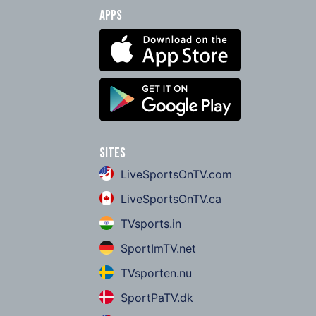
Apps
Sites
LiveSportsOnTV.com
LiveSportsOnTV.ca
TVsports.in
SportImTV.net
TVsporten.nu
SportPaTV.dk