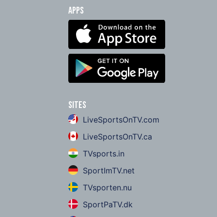
Apps
Sites
LiveSportsOnTV.com
LiveSportsOnTV.ca
TVsports.in
SportImTV.net
TVsporten.nu
SportPaTV.dk