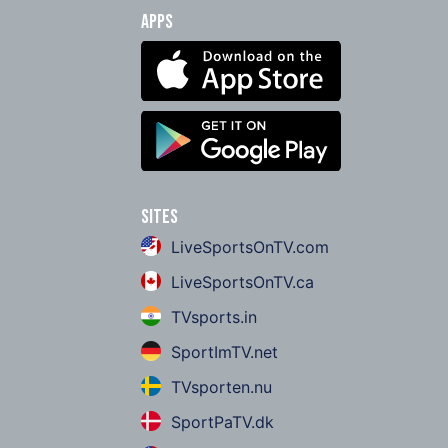
Apps
Sites
LiveSportsOnTV.com
LiveSportsOnTV.ca
TVsports.in
SportImTV.net
TVsporten.nu
SportPaTV.dk