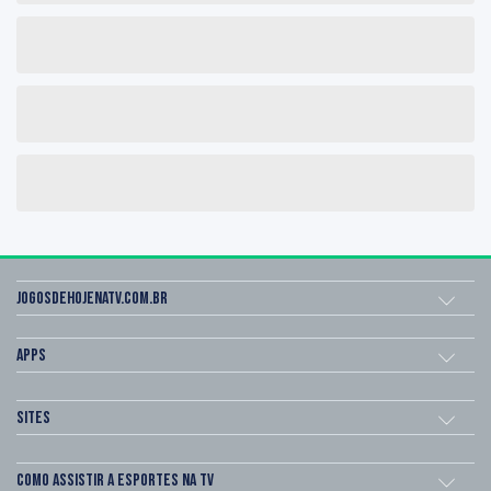
Jogosdehojenatv.com.br
Apps
Sites
Como assistir a esportes na TV