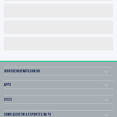
Jogosdehojenatv.com.br
Apps
Sites
Como assistir a esportes na TV