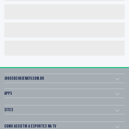
Jogosdehojenatv.com.br
Apps
Sites
Como assistir a esportes na TV