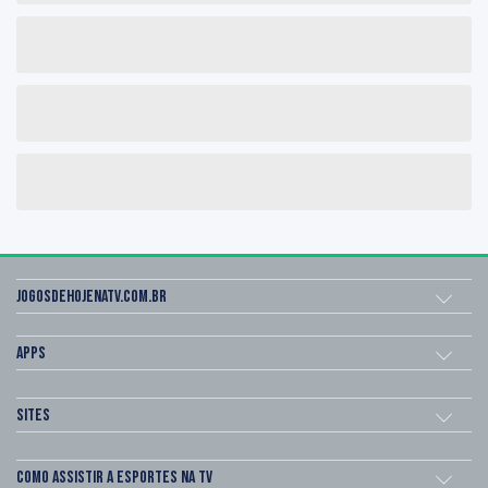
Jogosdehojenatv.com.br
Apps
Sites
Como assistir a esportes na TV