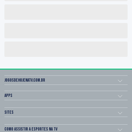
Jogosdehojenatv.com.br
Apps
Sites
Como assistir a esportes na TV