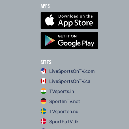
Apps
Sites
LiveSportsOnTV.com
LiveSportsOnTV.ca
TVsports.in
SportImTV.net
TVsporten.nu
SportPaTV.dk