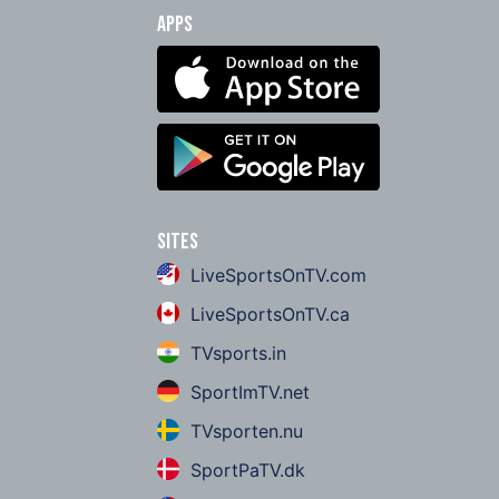
Apps
Sites
LiveSportsOnTV.com
LiveSportsOnTV.ca
TVsports.in
SportImTV.net
TVsporten.nu
SportPaTV.dk