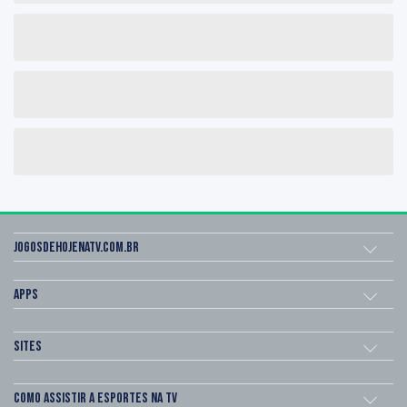
Jogosdehojenatv.com.br
Apps
Sites
Como assistir a esportes na TV