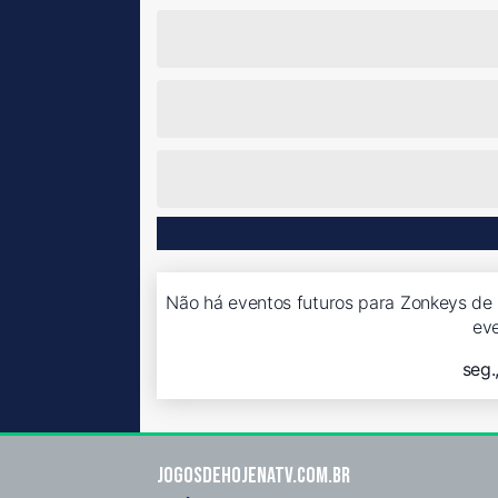
Não há eventos futuros para Zonkeys de T
ev
seg.
Jogosdehojenatv.com.br