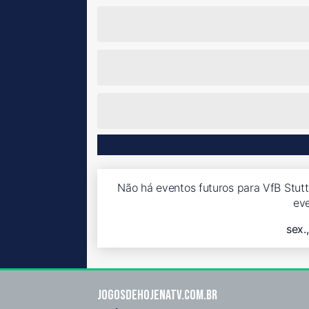
Não há eventos futuros para VfB Stutt
ev
sex.
Jogosdehojenatv.com.br