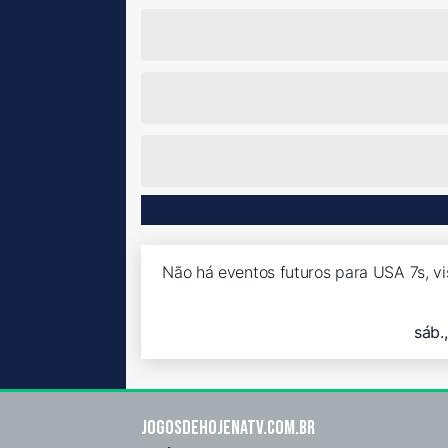
Não há eventos futuros para USA 7s, vi
sáb.
Jogosdehojenatv.com.br