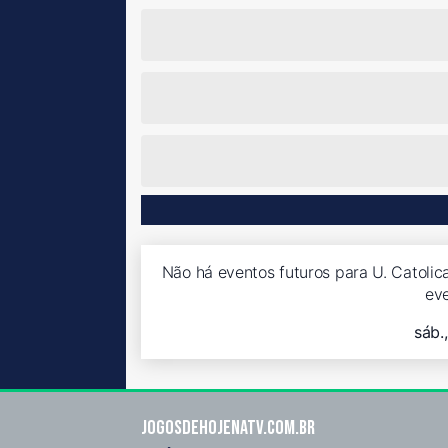
Não há eventos futuros para U. Catolic
ev
sáb.
Jogosdehojenatv.com.br