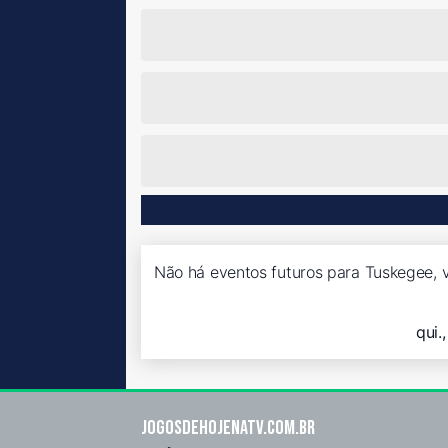
Não há eventos futuros para Tuskegee, v
qui.
Jogosdehojenatv.com.br