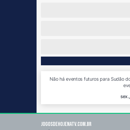
Não há eventos futuros para Sudão do 
ev
sex.
Jogosdehojenatv.com.br