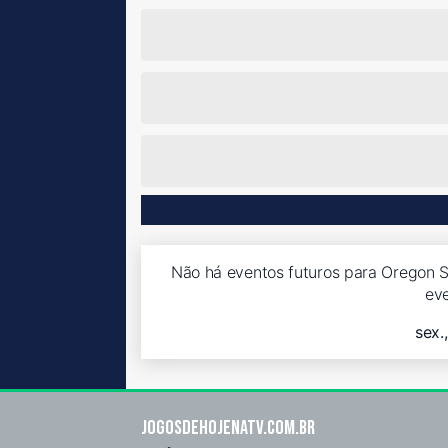
Não há eventos futuros para Oregon St
ev
sex.
Jogosdehojenatv.com.br