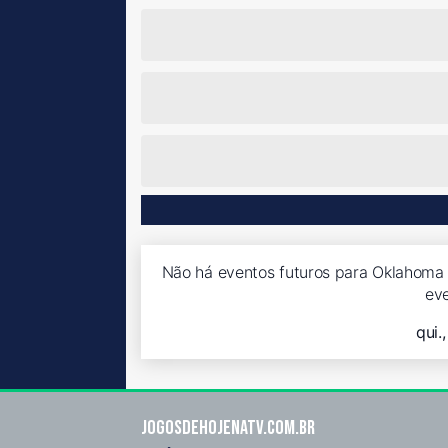
Não há eventos futuros para Oklahoma S
ev
qui.
Jogosdehojenatv.com.br