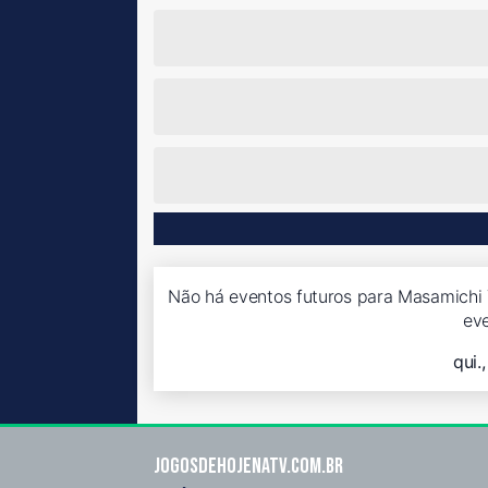
Não há eventos futuros para Masamichi Y
ev
qui.
Jogosdehojenatv.com.br