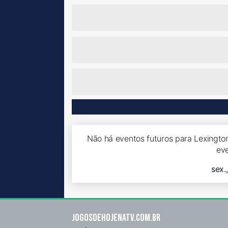
Não há eventos futuros para Lexington
ev
sex.
Jogosdehojenatv.com.br