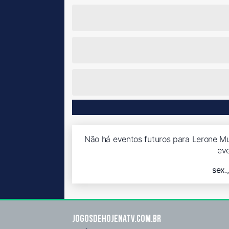
Não há eventos futuros para Lerone Mu
ev
sex.
Jogosdehojenatv.com.br