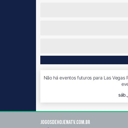
Não há eventos futuros para Las Vegas R
ev
sáb.
Jogosdehojenatv.com.br