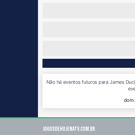
Não há eventos futuros para James Duck
ev
dom.
Jogosdehojenatv.com.br