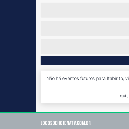
Não há eventos futuros para Itabirito, v
qui.
Jogosdehojenatv.com.br