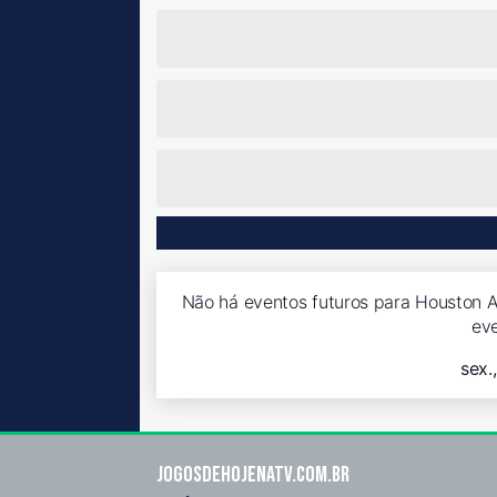
Não há eventos futuros para Houston As
ev
sex.
Jogosdehojenatv.com.br