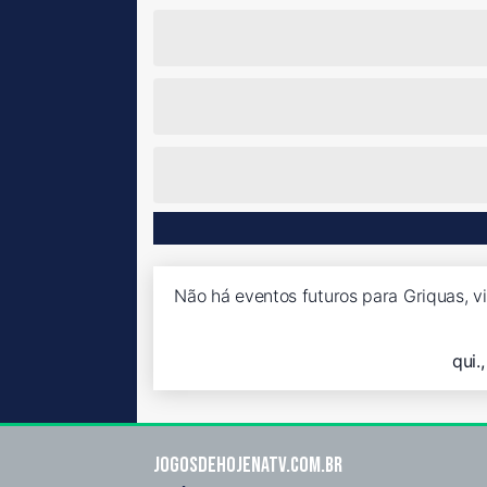
Não há eventos futuros para Griquas, v
qui.
Jogosdehojenatv.com.br