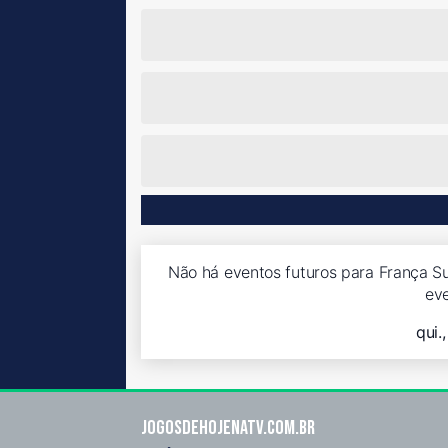
Não há eventos futuros para França Su
ev
qui.
Jogosdehojenatv.com.br