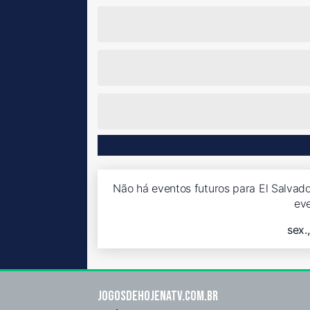
Não há eventos futuros para El Salvado
ev
sex.
Jogosdehojenatv.com.br