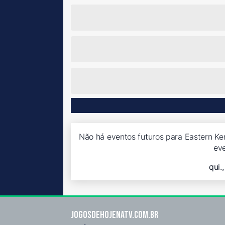
Não há eventos futuros para Eastern Ken
ev
qui.
Jogosdehojenatv.com.br