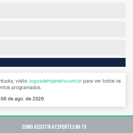
tucky, visite
Jogosdehojenatv.com.br
para ver todos os
entos programados.
, 06 de ago. de 2026
Como assistir a esportes na TV