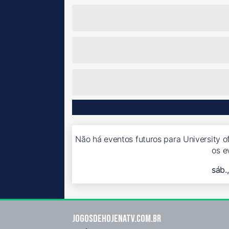
Não há eventos futuros para University o
os e
sáb.
Jogosdehojenatv.com.br