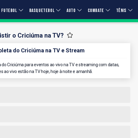
FUTEBOL
BASQUETEBOL
AUTO
COMBATE
TÊNIS
stir o Criciúma na TV?
eta do Criciúma na TV e Stream
do Criciúma para eventos ao vivo na TV e streaming com datas,
es ao vivo estão na TV hoje, hoje à noite e amanhã.