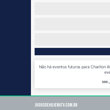
Não há eventos futuros para Charlton Ath
ev
sex.
Jogosdehojenatv.com.br