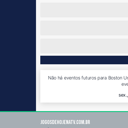
Não há eventos futuros para Boston Un
ev
sex.
Jogosdehojenatv.com.br