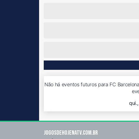
Não há eventos futuros para FC Barcelona
ev
qui.
Jogosdehojenatv.com.br