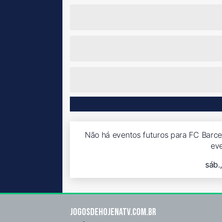
Não há eventos futuros para FC Barcel
ev
sáb.
Jogosdehojenatv.com.br