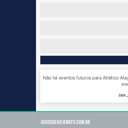
Não há eventos futuros para Atlético Ala
ev
sex.
Jogosdehojenatv.com.br