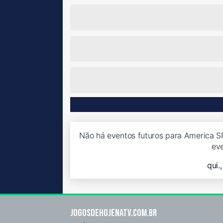
Não há eventos futuros para America S
ev
qui.
Jogosdehojenatv.com.br