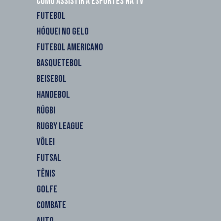
Como assistir a esportes na TV
FUTEBOL
HÓQUEI NO GELO
FUTEBOL AMERICANO
BASQUETEBOL
BEISEBOL
HANDEBOL
RÚGBI
RUGBY LEAGUE
VÔLEI
FUTSAL
TÊNIS
GOLFE
COMBATE
AUTO