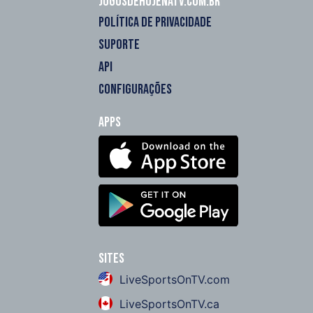
Jogosdehojenatv.com.br
POLÍTICA DE PRIVACIDADE
SUPORTE
API
CONFIGURAÇÕES
Apps
Sites
LiveSportsOnTV.com
LiveSportsOnTV.ca